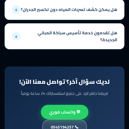
+
هل يمكن كشف تسربات المياه دون تكسير الجدران؟
نعم، نستخدم
أجهزة كشف التسربات الإلكترونية المتطورة
التي تحدد
مكان التسرب بدقة عالية دون أي تكسير أو إتلاف للديكور والتشطيبات. هذه
هل تقدمون خدمة تأسيس سباكة المباني
+
التقنية توفر عليك وقت وتكلفة الإصلاحات الإضافية.
الجديدة؟
نعم، نقدم خدمة تأسيس شبكات السباكة الكاملة للمباني والفلل والشقق
الجديدة وفق أعلى المعايير الهندسية مع خرائط تفصيلية للشبكة وضمان كامل
على التنفيذ.
لديك سؤال آخر؟ تواصل معنا الآن!
فريقنا جاهز للرد على جميع استفساراتك 24 ساعة يومياً
💬 واتساب فوري
📞 0545194257