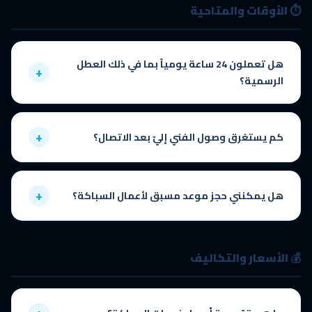
⏱️ الأوقات والمتاحية
هل تعملون 24 ساعة يومياً بما في ذلك العطل
+
الرسمية؟
نعم، نقدم خدمة
سباك بالرياض 24 ساعة
طوال أيام الأسبوع السبعة بما
فيها الإجازات الرسمية والعطل الدينية. فريقنا جاهز دائماً للاستجابة لأي حالة
+
كم يستغرق وصول الفني إليّ بعد الاتصال؟
طارئة ويصلك خلال 30 دقيقة.
نلتزم بالوصول خلال
30 دقيقة
في معظم أحياء الرياض الرئيسية. في بعض
المناطق الأبعد قد يصل الوقت إلى 45 دقيقة كحد أقصى. نحرص على الالتزام
+
هل يمكنني حجز موعد مسبق لأعمال السباكة؟
بهذا الوقت لأننا ندرك أهمية السرعة في حالات السباكة الطارئة.
بالتأكيد، يمكنك تحديد موعد مناسب عبر الاتصال أو الواتساب على
0545194257. نوفر خدمة الطوارئ الفورية وأيضاً خدمة الحجز المسبق
💰 الأسعار والتكاليف
للأعمال غير العاجلة كتجديد الحمامات وتركيب الأدوات الصحية.