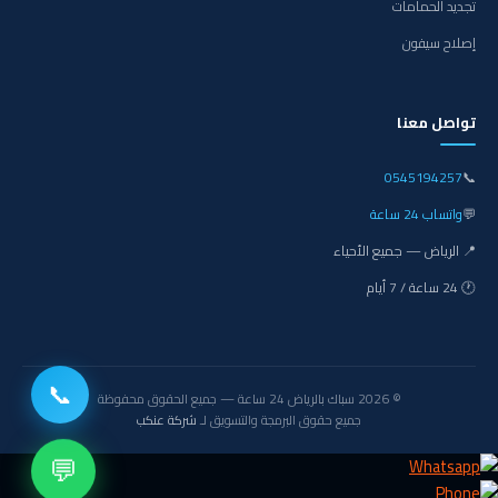
تجديد الحمامات
إصلاح سيفون
تواصل معنا
0545194257
📞
💬
واتساب 24 ساعة
📍 الرياض — جميع الأحياء
🕐 24 ساعة / 7 أيام
📞
© 2026 سباك بالرياض 24 ساعة — جميع الحقوق محفوظة
جميع حقوق البرمجة والتسويق لـ
شركة عنكب
💬