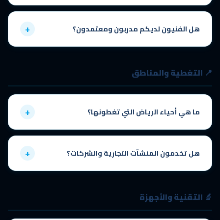
بالتأكيد، نستخدم فقط
قطع غيار أصلية ومعتمدة
من علامات تجارية
موثوقة. نقدم فاتورة تفصيلية بجميع القطع المستخدمة مع ضمان المُصنّع
+
هل الفنيون لديكم مدربون ومعتمدون؟
عليها.
نعم، جميع فنيينا حاصلون على تدريبات معتمدة في مجالات السباكة المختلفة
ولديهم خبرة عملية تتجاوز 10 سنوات. نحرص على التطوير المستمر لمواكبة
📍 التغطية والمناطق
أحدث تقنيات السباكة.
+
ما هي أحياء الرياض التي تغطونها؟
نغطي
جميع أحياء ومناطق مدينة الرياض
بدون استثناء: شمال الرياض
(الملقا، الياسمين، النرجس، العارض)، جنوب الرياض (الزهراء، السويدي، بدر)،
+
هل تخدمون المنشآت التجارية والشركات؟
شرق الرياض (الرمال، النخيل)، غرب الرياض (العقيق، الروضة، السليمانية) وجميع
الأحياء الأخرى.
نعم، نقدم خدماتنا للمنازل السكنية والفلل والشقق والمجمعات التجارية
والمكاتب والمطاعم والفنادق وجميع أنواع المنشآت في الرياض.
🔬 التقنية والأجهزة