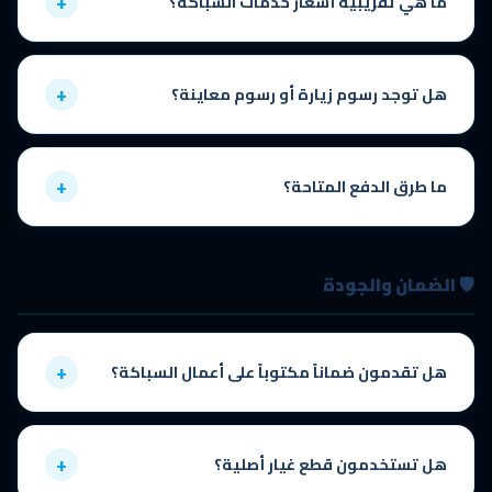
+
ما هي تقريبية أسعار خدمات السباكة؟
الأسعار تختلف حسب نوع المشكلة وحجمها وموقعها. نقدم
عرض سعر
مجاني وشفاف
قبل البدء في أي عمل دون أي التزام. اتصل على
+
هل توجد رسوم زيارة أو رسوم معاينة؟
0545194257 وسيقدم الفني تقييماً دقيقاً وعرض سعر فوري.
المعاينة وتقييم المشكلة مجانية تماماً. لا توجد رسوم خفية أو مفاجآت.
نقدم عرض السعر بعد الفحص، وبمجرد موافقتك نبدأ العمل فوراً بالسعر
+
ما طرق الدفع المتاحة؟
المتفق عليه.
نقبل الدفع نقداً أو بالتحويل البنكي. الدفع يتم بعد إتمام العمل والتأكد من
رضاك التام عن الخدمة المقدمة. نقدم فاتورة تفصيلية بجميع الأعمال
🛡️ الضمان والجودة
والمواد المستخدمة.
+
هل تقدمون ضماناً مكتوباً على أعمال السباكة؟
نعم،
جميع أعمالنا مضمونة بضمان مكتوب
. في حال وجود أي مشكلة
بعد الإصلاح ضمن فترة الضمان، نعود فوراً لحلها بدون أي تكاليف إضافية.
+
هل تستخدمون قطع غيار أصلية؟
الضمان يشمل جودة التنفيذ وقطع الغيار المستخدمة.