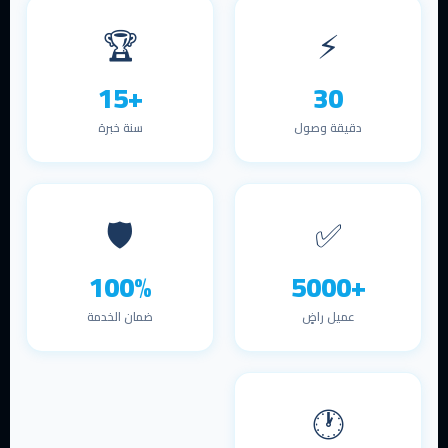
🏆
⚡
+15
30
دقيقة وصول
سنة خبرة
🛡️
✅
100%
+5000
عميل راضٍ
ضمان الخدمة
🕐