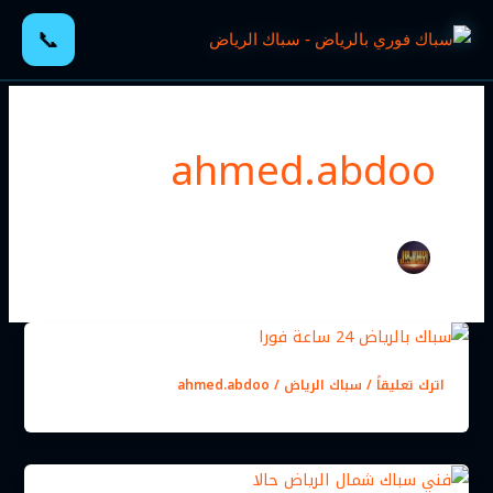
خطي
📞
لى
لمحتوى
ahmed.abdoo
اترك تعليقاً
/
سباك الرياض
/
ahmed.abdoo