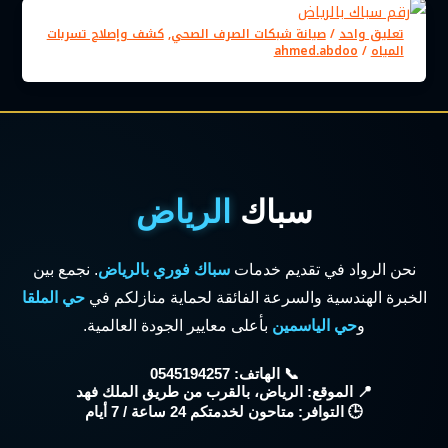
تعليق واحد
/
صيانة شبكات الصرف الصحي
,
كشف وإصلاح تسربات
المياه
/
ahmed.abdoo
سباك
الرياض
نحن الرواد في تقديم خدمات
سباك فوري بالرياض
. نجمع بين
الخبرة الهندسية والسرعة الفائقة لحماية منازلكم في
حي الملقا
و
حي الياسمين
بأعلى معايير الجودة العالمية.
📞 الهاتف: 0545194257
📍 الموقع: الرياض، بالقرب من طريق الملك فهد
🕒 التوافر: متاحون لخدمتكم 24 ساعة / 7 أيام