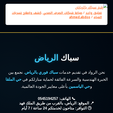
تعليق واحد
/
صيانة شبكات الصرف الصحي
,
كشف وإصلاح تسربات
المياه
/
ahmed.abdoo
سباك
الرياض
نحن الرواد في تقديم خدمات
سباك فوري بالرياض
. نجمع بين
الخبرة الهندسية والسرعة الفائقة لحماية منازلكم في
حي الملقا
و
حي الياسمين
بأعلى معايير الجودة العالمية.
📞 الهاتف: 0545194257
📍 الموقع: الرياض، بالقرب من طريق الملك فهد
🕒 التوافر: متاحون لخدمتكم 24 ساعة / 7 أيام