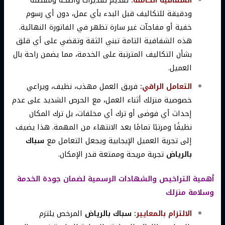
الشفافية الكاملة:
تقديم تقديرات واضحة ومفصلة
ودقيقة للتكاليف قبل البدء بأي عمل، دون أي رسوم
خفية أو مفاجآت غير سارة تظهر في الفاتورة النهائية.
هذه الشفافية التامة تبني الثقة وتقضي على أي قلق
بشأن التكاليف المترتبة على الخدمة، مما يضمن راحة بال
العميل.
التعامل الراقي:
فريق العمل مهذب، نظيف، ويراعي
خصوصية منزلك أثناء العمل، مع الحرص الشديد على عدم
إحداث أي فوضى أو ترك أي مخلفات، بل ترك المكان
نظيفًا ومرتبًا تمامًا بعد الانتهاء من المهمة. هذا يضيف
إلى تجربة العميل الإيجابية ويجعل التعامل مع
سباك
بالرياض
تجربة مريحة وممتعة قدر الإمكان.
أهمية التراخيص والشهادات الرسمية لضمان جودة الخدمة
وسلامة منزلك
الالتزام بالمعايير:
سباك بالرياض
المرخص يلتزم