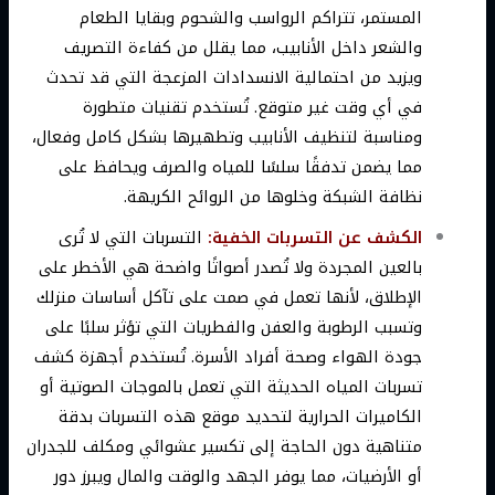
المستمر، تتراكم الرواسب والشحوم وبقايا الطعام
والشعر داخل الأنابيب، مما يقلل من كفاءة التصريف
ويزيد من احتمالية الانسدادات المزعجة التي قد تحدث
في أي وقت غير متوقع. تُستخدم تقنيات متطورة
ومناسبة لتنظيف الأنابيب وتطهيرها بشكل كامل وفعال،
مما يضمن تدفقًا سلسًا للمياه والصرف ويحافظ على
نظافة الشبكة وخلوها من الروائح الكريهة.
الكشف عن التسربات الخفية:
التسربات التي لا تُرى
بالعين المجردة ولا تُصدر أصواتًا واضحة هي الأخطر على
الإطلاق، لأنها تعمل في صمت على تآكل أساسات منزلك
وتسبب الرطوبة والعفن والفطريات التي تؤثر سلبًا على
جودة الهواء وصحة أفراد الأسرة. تُستخدم أجهزة كشف
تسربات المياه الحديثة التي تعمل بالموجات الصوتية أو
الكاميرات الحرارية لتحديد موقع هذه التسربات بدقة
متناهية دون الحاجة إلى تكسير عشوائي ومكلف للجدران
أو الأرضيات، مما يوفر الجهد والوقت والمال ويبرز دور