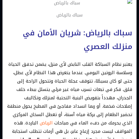
سباك بالرياض
سباك بالرياض: شريان الأمان في
منزلك العصري
يعتبر نظام السباكة القلب النابض لأي منزل، يضمن تدفق الحياة
وسلاسة الروتين اليومي. عندما يتعرض هذا النظام لأي عطل،
حتى لو كان بسيطًا، تتوقف عجلة الحياة وتتحول الراحة إلى
قلق. فكر في تبعات تسرب مياه غير مرئي يتسلل ببطء خلف
الجدران، مهدداً بتقويض البنية التحتية لمنزلك وتكاليف
إصلاحات ضخمة. أو ربما انسداد مفاجئ في المطبخ يحول منطقة
تحضير الطعام إلى بركة مياه آسنة، أو تعطل السخان المركزي
الذي يحرمك من دفء الماء في صباحات
الرياض
الباردة. هذه
المواقف ليست مجرد إزعاج عابر، بل هي أزمات تتطلب استجابة