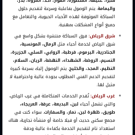
شبرا، عتيقة، المنصورة، الفواز، أحد، المروة، بدر،
واليمامة
. يتم الوصول بفاعلية وسرعة لتقديم حلول
السباكة الموثوقة لهذه الأحياء الحيوية، والتعامل مع
جميع أنواع المشكلات بمهنية.
شرق الرياض:
فرق السباكة منتشرة بشكل واسع في
شرق الرياض لخدمة أحياء مثل
الرمال، المونسية،
الجنادرية، اليرموم، قرطبة، الروابي، السلي، الجزيرة،
النسيم، الروضة، الشهداء، النهضة، الريان، السلام،
النظيم، المجد، والخليج
. يتم الوصول إليك بسرعة كبيرة
لتقديم الدعم الفني المطلوب بجودة عالية واحترافية لا
مثيل لها.
غرب الرياض:
تُقدم الخدمات المتكاملة في غرب الرياض،
والتي تشمل أحياء
لبن، البديعة، عرقة، العريجاء،
طويق، ظهرة لبن، نمار، والسفارات
. سواء كنت في
مجمع سكني حديث أو فيلا خاصة أو منشأة تجارية، هناك
استعداد تام لتقديم الخدمة بكفاءة عالية ودقة