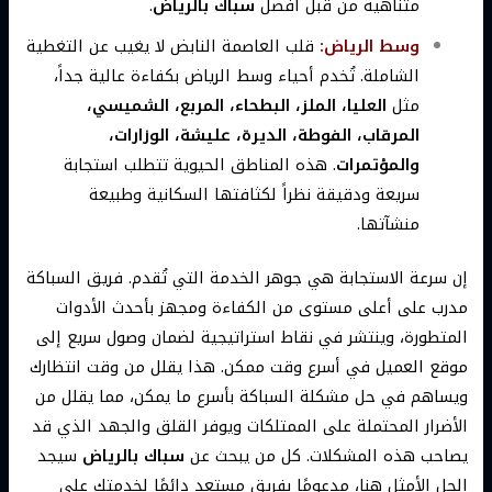
متناهية من قبل أفضل
سباك بالرياض
.
وسط الرياض:
قلب العاصمة النابض لا يغيب عن التغطية
الشاملة. تُخدم أحياء وسط الرياض بكفاءة عالية جداً،
مثل
العليا، الملز، البطحاء، المربع، الشميسي،
المرقاب، الفوطة، الديرة، عليشة، الوزارات،
والمؤتمرات
. هذه المناطق الحيوية تتطلب استجابة
سريعة ودقيقة نظراً لكثافتها السكانية وطبيعة
منشآتها.
إن سرعة الاستجابة هي جوهر الخدمة التي تُقدم. فريق السباكة
مدرب على أعلى مستوى من الكفاءة ومجهز بأحدث الأدوات
المتطورة، وينتشر في نقاط استراتيجية لضمان وصول سريع إلى
موقع العميل في أسرع وقت ممكن. هذا يقلل من وقت انتظارك
ويساهم في حل مشكلة السباكة بأسرع ما يمكن، مما يقلل من
الأضرار المحتملة على الممتلكات ويوفر القلق والجهد الذي قد
يصاحب هذه المشكلات. كل من يبحث عن
سباك بالرياض
سيجد
الحل الأمثل هنا، مدعومًا بفريق مستعد دائمًا لخدمتك على