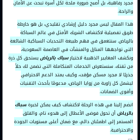
مجرد رفاهية، بل أصبح ضرورة ملحة لكل أسرة تبحث عن الأمان
والراحة.
هذا المقال ليس مجرد دليل إرشادي تقليدي، بل هو خارطة
طريق تفصيلية لاكتشاف الشريك الأمثل في عالم السباكة
بالرياض. سنتعمق في فهم طبيعة التحديات السباكية الشائعة
التي تواجهها المنازل والمنشآت في العاصمة السعودية،
ونكشف المعايير الذهبية لاختيار
سباك بالرياض
يستحق كل ذرة
من ثقتك. سنستعرض الخدمات المتكاملة التي تضمن لك حلاً
جذريًا لا مجرد مسكن مؤقت، وكيف يمتد الدعم الاحترافي
ليشمل كل زاوية من زوايا الرياض، مدعومًا بأحدث التقنيات
وأقوى الضمانات.
انضم إلينا في هذه الرحلة لاكتشاف كيف يمكن لخبرة
سباك
بالرياض
أن تحول فوضى الأعطال إلى هدوء تام، والقلق
المستمر إلى اطمئنان دائم، مع ضمان أعلى مستويات الجودة
والاحترافية.