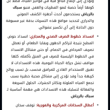
وتؤدي إلى ارتفاع مبالغ فيه في فواتير المياه، فضلاً عن
كونها أرضاً خصبة لنمو الفطريات والعفن. فنيو
سباك
بالرياض
يستخدمون أحدث أجهزة الكشف الصوتي
والحراري لتحديد مواقع هذه التسربات بدقة غير مسبوقة
دون الحاجة إلى أي تكسير عشوائي.
انسداد خطوط الصرف الصحي والمجاري:
انسداد حوض
المطبخ نتيجة لتراكم الدهون وبقايا الطعام، أو تعطل
تصريف المرحاض في الحمام، أو حتى مشاكل الانسداد
في الخطوط الرئيسية للصرف في المنزل بأكمله، كلها
مواقف تشل حركة الحياة اليومية. هذه الانسدادات لا
تعيق الاستخدام العادي للمرافق فحسب، بل تسبب روائح
كريهة جداً وقد تؤدي إلى مشاكل صحية خطيرة بسبب
تجمع المياه الملوثة وتكاثر الحشرات. الحلول السريعة
والفعالة لتسليك هذه الانسدادات هي مهمة أساسية لـ
سباك بالرياض
.
أعطال السخانات المركزية والفورية:
توقف سخان