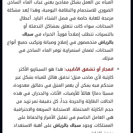
المياه عن العمل بشكل مفاجئ يعني غياب الماء الساخن
الضروري للاستحمام والنظافة اليومية، وهذا يُعد مشكلة
مزعجة للغاية خاصة في فصل الشتاء البارد. أعطال
السخانات، سواء كانت تتعلق بمشاكل التدفئة أو
بالتسربات، تتطلب إصلاحاً فورياً. الخبراء في
سباك
بالرياض
متخصصون في إصلاح وصيانة وتركيب جميع أنواع
السخانات، لضمان استمرارية توفر الماء الساخن في
منزلك.
انفجار أو تشقق الأنابيب:
هذا هو السيناريو الأكثر
كارثية لأي صاحب منزل؛ تدفق هائل للمياه بشكل غير
متحكم فيه يمكن أن يغمر المنزل في دقائق معدودة،
مسببًا دمارًا هائلاً للأرضيات، الأثاث، والجدران. في هذه
الحالات الطارئة والحرجة جداً، كل دقيقة تمر تزيد من
حجم الكارثة المحتملة. الاستجابة السريعة والاحترافية
هي العامل الحاسم في تقليل الأضرار والحفاظ على
الممتلكات. وجود
سباك بالرياض
على أهبة الاستعداد