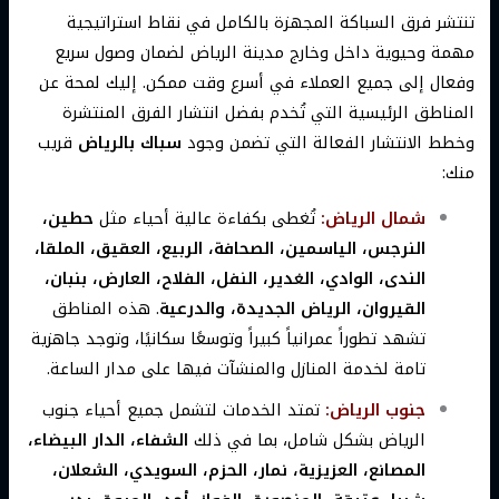
تنتشر فرق السباكة المجهزة بالكامل في نقاط استراتيجية
مهمة وحيوية داخل وخارج مدينة الرياض لضمان وصول سريع
وفعال إلى جميع العملاء في أسرع وقت ممكن. إليك لمحة عن
المناطق الرئيسية التي تُخدم بفضل انتشار الفرق المنتشرة
وخطط الانتشار الفعالة التي تضمن وجود
سباك بالرياض
قريب
منك:
شمال الرياض:
تُغطى بكفاءة عالية أحياء مثل
حطين،
النرجس، الياسمين، الصحافة، الربيع، العقيق، الملقا،
الندى، الوادي، الغدير، النفل، الفلاح، العارض، بنبان،
القيروان، الرياض الجديدة، والدرعية
. هذه المناطق
تشهد تطوراً عمرانياً كبيراً وتوسعًا سكانيًا، وتوجد جاهزية
تامة لخدمة المنازل والمنشآت فيها على مدار الساعة.
جنوب الرياض:
تمتد الخدمات لتشمل جميع أحياء جنوب
الرياض بشكل شامل، بما في ذلك
الشفاء، الدار البيضاء،
المصانع، العزيزية، نمار، الحزم، السويدي، الشعلان،