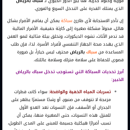
فورية وحلولاً جذرية. هنا يبرز الدور الحيوي لـ
سباك بالرياض
الذي يمتلك القدرة على التدخل السريع والفوري.
إن تأخر الاستجابة لأي طارئ
سباكة
يمكن أن يفاقم الأضرار بشكل
هائل، محولاً مشكلة صغيرة إلى كارثة حقيقية. الأضرار المائية
قد تدمر الأثاث، تشوه الديكورات، وتخلق بيئة مثالية لنمو العفن
الذي يهدد صحة الجهاز التنفسي لأفراد الأسرة. لذا، فإن طلب
المساعدة من
سباك
بالرياض
محترف ليس خياراً، بل ضرورة
قصوى للحفاظ على سلامة منزلك وسلامة عائلتك.
أبرز تحديات السباكة التي تستوجب تدخل سباك بالرياض
الخبير:
تسربات المياه الخفية والواضحة:
سواء كانت قطرات
مزعجة لا تتوقف من صنبور، أو رشحًا مستمرًا يظهر على
الجدران أو الأسقف، فإن التسربات تعد العدو الأول
للمنزل. هذه التسربات، حتى الصغيرة منها، يمكن أن
تسبب أضرارًا هيكلية جسيمة للمبنى على المدى الطويل،