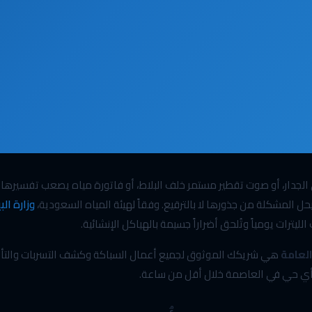
ي الجدار، أو صوت تقطير مستمر خلف البلاط، أو فاتورة مياه يصعب تفسيرها
 المشكلة من جذورها لا بالترقيع. وفقاً لهيئة المياه السعودية،
وزارة الب
ليترات يومياً وتُلحق أضراراً جسيمة بالهياكل الإنشائية.
لعامة
هي شريكك الموثوق لجميع أعمال السباكة وكشف التسربات والتأسي
أي حي في العاصمة خلال أقل من ساعة.