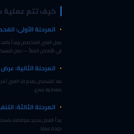
كيف تتم عملية ك
المرحلة الأولى: الف
يصل الفني المتخصص ويبدأ بالفحص 
في الأماكن الخطأ — نصل للمشكل
المرحلة الثانية: عرض
بعد التشخيص يقدم لك الفني
تقري
ضغط ولا تسرع.
المرحلة الثالثة: التن
يبدأ العمل بمجرد موافقتك باستخد
جودة عملنا.