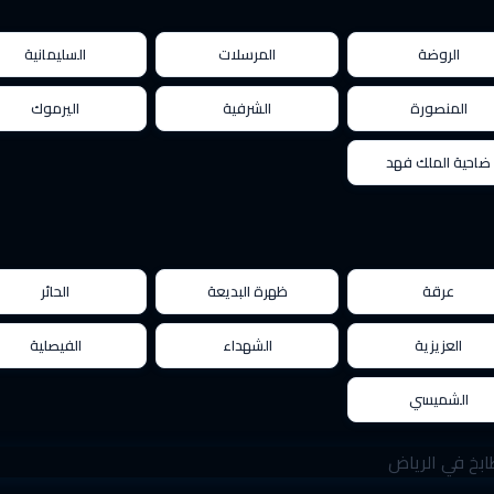
الروضة
المرسلات
السليمانية
المنصورة
الشرفية
اليرموك
ضاحية الملك فهد
عرقة
ظهرة البديعة
الحائر
العزيزية
الشهداء
الفيصلية
الشميسي