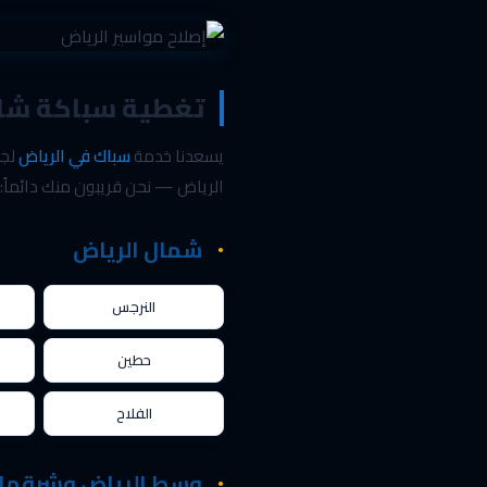
تغطية سباكة شام
يسعدنا خدمة
سباك في الرياض
لجم
الرياض — نحن قريبون منك دائماً:
شمال الرياض
النرجس
حطين
الفلاح
وسط الرياض وشرقها