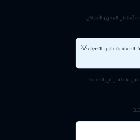
حديد، تُعشش العفن والأمراض
بة بالحساسية والربو. التصرف
قبل. بينما نحن في المتحدة
د