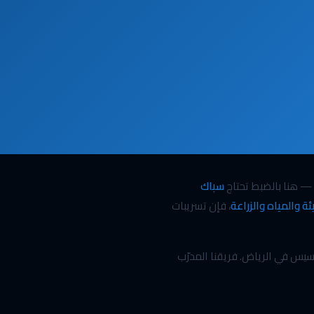
 — هنا بالضبط تحتاج
سباك
يئة والمياه والزراعة
، فإن تسريبات
س في الرياض. فريقنا المدرّب