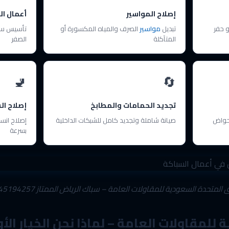
إصلاح المواسير
أعمال ا
و حفر
تبديل
مواسير
الصرف والمياه المكسورة أو
تأسيس سبا
المتآكلة
الصفر
🚽
🔄
تجديد الحمامات والمطابخ
إصلاح ا
حواض
صيانة شاملة وتجديد كامل للشبكات الداخلية
إصلاح انس
بسرعة
 المتحدة السعودية للمقاولات العامة – سباك الرياض الممتاز 0545194257
للمقاولات العامة – لماذا نحن الخيار الأ