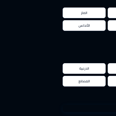
الملز
الأندلس
الدرعية
المصانع