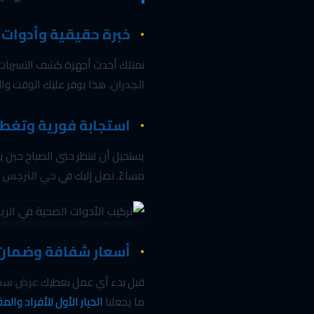
خبرة حقيقية وأدوات
نمتلك أحدث أجهزة كشف التسربات 
الجدران
. هذا يوفر عليك الوقت والم
استجابة فورية وتغطي
يستحيل أن تنتظر حتى الصباح حين 
مساءً. نصل إليك في
حي النرجس و
أسعار شفافة وضمان
قبل بدء أي عمل نعطيك
عرض سعر
ما يجعلنا
الخيار الأول للأفراد والم