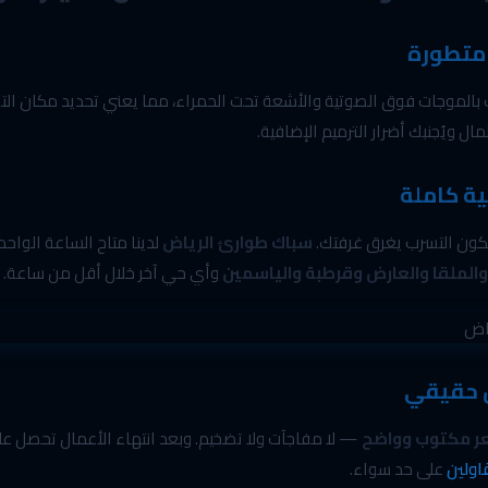
 متطورة
بالموجات فوق الصوتية والأشعة تحت الحمراء، مما يعني تحديد مكان ال
ال ويُجنبك أضرار الترميم الإضافية.
ة كاملة
يكون التسرب يغرق غرفتك.
سباك طوارئ الرياض
لدينا متاح الساعة الواح
الملقا والعارض وقرطبة والياسمين
وأي حي آخر خلال أقل من ساعة.
 حقيقي
 مكتوب وواضح
— لا مفاجآت ولا تضخيم. وبعد انتهاء الأعمال تحصل ع
قاولين
على حد سواء.