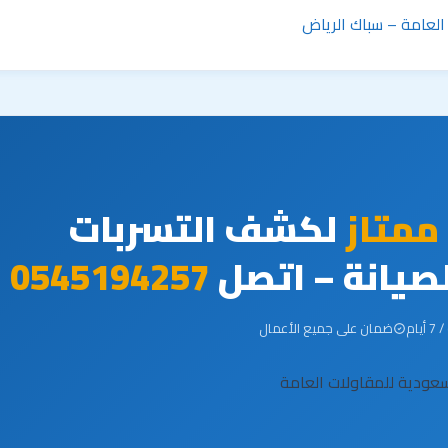
ممتاز
لكشف التسربات
صيانة – اتصل
0545194257
ضمان على جميع الأعمال